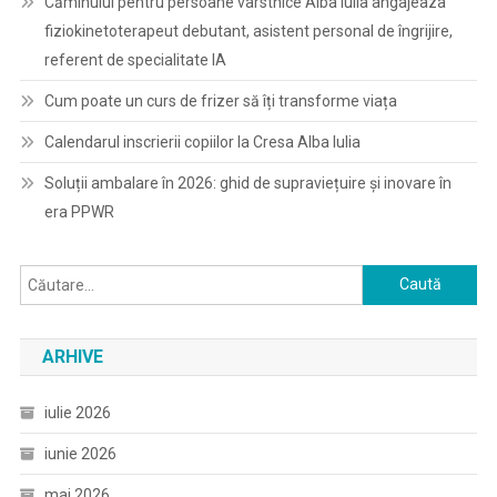
Căminului pentru persoane vârstnice Alba Iulia angajeaza
fiziokinetoterapeut debutant, asistent personal de îngrijire,
referent de specialitate IA
Cum poate un curs de frizer să îți transforme viața
Calendarul inscrierii copiilor la Cresa Alba Iulia
Soluții ambalare în 2026: ghid de supraviețuire și inovare în
era PPWR
Caută
după:
ARHIVE
iulie 2026
iunie 2026
mai 2026