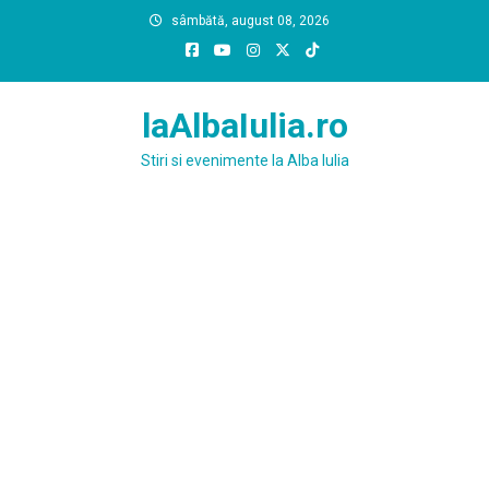
Skip
sâmbătă, august 08, 2026
to
content
laAlbaIulia.ro
Stiri si evenimente la Alba Iulia