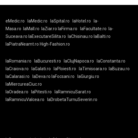
eMedic.ro
laMedic.ro
laSpital.ro
laHotel.ro
la-
Masa.ro
laMall.ro
laZiar.ro
laFirma.ro
laFacultate.ro
la-
Suceava.ro
laExecutareSilita.ro
laChisinau.ro
laBalti.ro
laPiatraNeamt.ro
High-Fashion.ro
laRomania.ro
laBucuresti.ro
laClujNapoca.ro
laConstanta.ro
laCraiova.ro
laGalati.ro
laPloiesti.ro
laTimisoara.ro
laBuzau.ro
laCalarasi.ro
laDeva.ro
laFocsani.ro
laGiurgiu.ro
laMiercureaCiuc.ro
laOradea.ro
laPitesti.ro
laRamnicuSarat.ro
laRamnicuValcea.ro
laDrobetaTurnuSeverin.ro