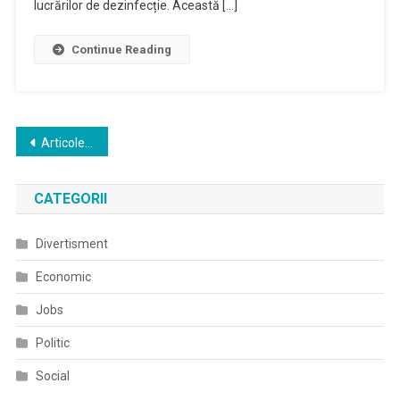
lucrărilor de dezinfecție. Această […]
Continue Reading
Navigare
Articole mai vechi
în
CATEGORII
articole
Divertisment
Economic
Jobs
Politic
Social