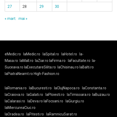
27
28
29
30
« mart.
mai »
eMedic.ro
laMedic.ro
laSpital.ro
laHotel.ro
la-
Masa.ro
laMall.ro
laZiar.ro
laFirma.ro
laFacultate.ro
la-
Suceava.ro
laExecutareSilita.ro
laChisinau.ro
laBalti.ro
laPiatraNeamt.ro
High-Fashion.ro
laRomania.ro
laBucuresti.ro
laClujNapoca.ro
laConstanta.ro
laCraiova.ro
laGalati.ro
laPloiesti.ro
laTimisoara.ro
laBuzau.ro
laCalarasi.ro
laDeva.ro
laFocsani.ro
laGiurgiu.ro
laMiercureaCiuc.ro
laOradea.ro
laPitesti.ro
laRamnicuSarat.ro