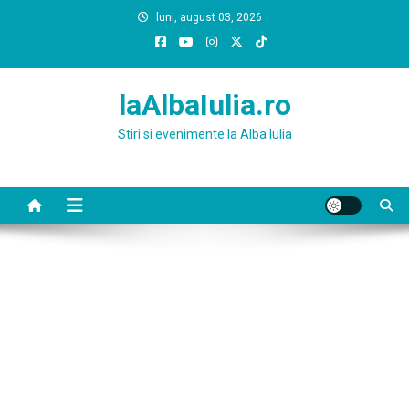
Skip
luni, august 03, 2026
to
content
laAlbaIulia.ro
Stiri si evenimente la Alba Iulia