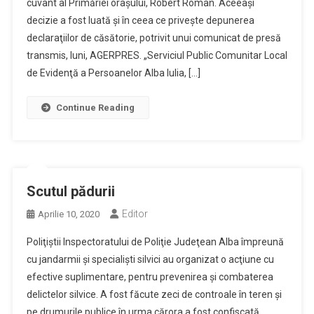
cuvânt al Primăriei oraşului, Robert Roman. Aceeaşi
decizie a fost luată şi în ceea ce priveşte depunerea
declaraţiilor de căsătorie, potrivit unui comunicat de presă
transmis, luni, AGERPRES. „Serviciul Public Comunitar Local
de Evidenţă a Persoanelor Alba Iulia, […]
Continue Reading
Scutul pădurii
Editor
Aprilie 10, 2020
Poliţiştii Inspectoratului de Poliţie Judeţean Alba împreună
cu jandarmii şi specialişti silvici au organizat o acţiune cu
efective suplimentare, pentru prevenirea şi combaterea
delictelor silvice. A fost făcute zeci de controale în teren şi
pe drumurile publice în urma cărora a fost confiscată