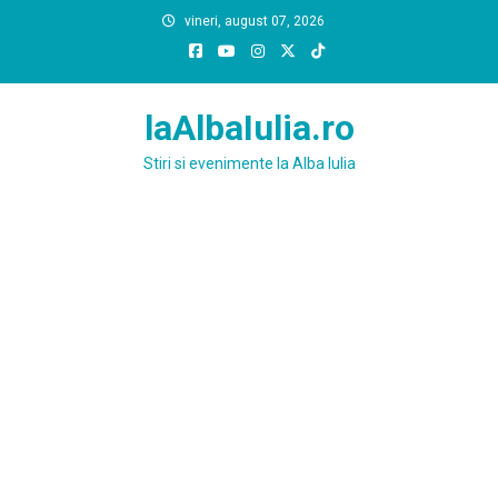
Skip
vineri, august 07, 2026
to
content
laAlbaIulia.ro
Stiri si evenimente la Alba Iulia