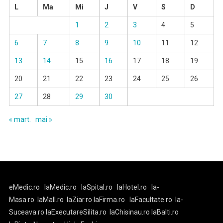
L
Ma
Mi
J
V
S
D
1
2
3
4
5
6
7
8
9
10
11
12
13
14
15
16
17
18
19
20
21
22
23
24
25
26
27
28
29
30
« mart.
mai »
eMedic.ro
laMedic.ro
laSpital.ro
laHotel.ro
la-
Masa.ro
laMall.ro
laZiar.ro
laFirma.ro
laFacultate.ro
la-
Suceava.ro
laExecutareSilita.ro
laChisinau.ro
laBalti.ro