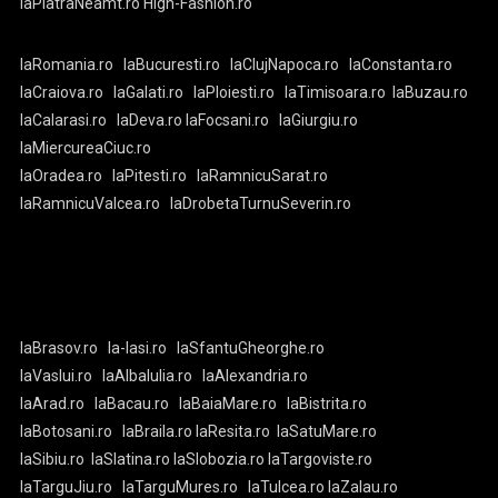
laPiatraNeamt.ro
High-Fashion.ro
laRomania.ro
laBucuresti.ro
laClujNapoca.ro
laConstanta.ro
laCraiova.ro
laGalati.ro
laPloiesti.ro
laTimisoara.ro
laBuzau.ro
laCalarasi.ro
laDeva.ro
laFocsani.ro
laGiurgiu.ro
laMiercureaCiuc.ro
laOradea.ro
laPitesti.ro
laRamnicuSarat.ro
laRamnicuValcea.ro
laDrobetaTurnuSeverin.ro
laBrasov.ro
la-Iasi.ro
laSfantuGheorghe.ro
laVaslui.ro
laAlbaIulia.ro
laAlexandria.ro
laArad.ro
laBacau.ro
laBaiaMare.ro
laBistrita.ro
laBotosani.ro
laBraila.ro
laResita.ro
laSatuMare.ro
laSibiu.ro
laSlatina.ro
laSlobozia.ro
laTargoviste.ro
laTarguJiu.ro
laTarguMures.ro
laTulcea.ro
laZalau.ro