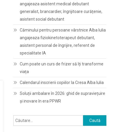
angajeaza asistent medical debutant
generalist, brancardier, îngrijitoare curățenie,
asistent social debutant
Căminului pentru persoane vârstnice Alba Iulia
angajeaza fiziokinetoterapeut debutant,
asistent personal de îngrijire, referent de
specialitate IA
Cum poate un curs de frizer să îți transforme
viața
Calendarul inscrierii copiilor la Cresa Alba Iulia
Soluții ambalare în 2026: ghid de supraviețuire
și inovare în era PPWR
Caută
după: