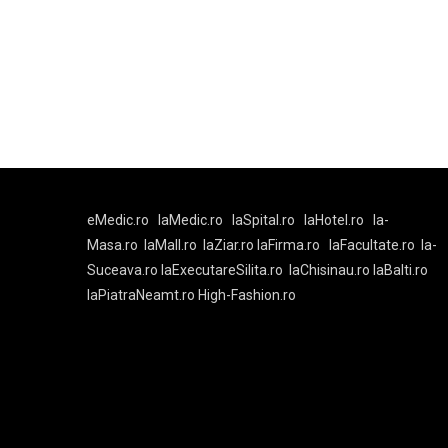
eMedic.ro
laMedic.ro
laSpital.ro
laHotel.ro
la-
Masa.ro
laMall.ro
laZiar.ro
laFirma.ro
laFacultate.ro
la-
Suceava.ro
laExecutareSilita.ro
laChisinau.ro
laBalti.ro
laPiatraNeamt.ro
High-Fashion.ro