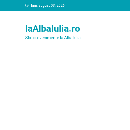
Skip
luni, august 03, 2026
to
content
laAlbaIulia.ro
Stiri si evenimente la Alba Iulia