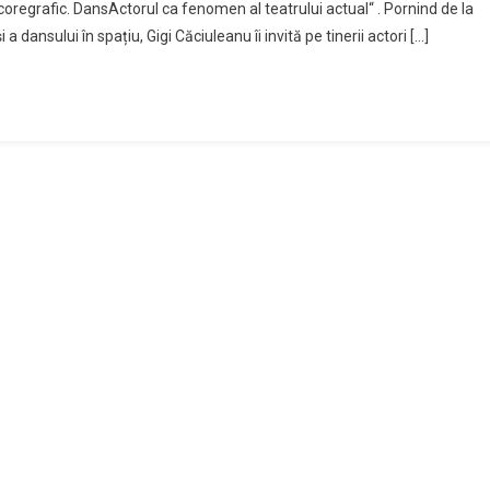
oregrafic. DansActorul ca fenomen al teatrului actual“ . Pornind de la
 dansului în spațiu, Gigi Căciuleanu îi invită pe tinerii actori […]