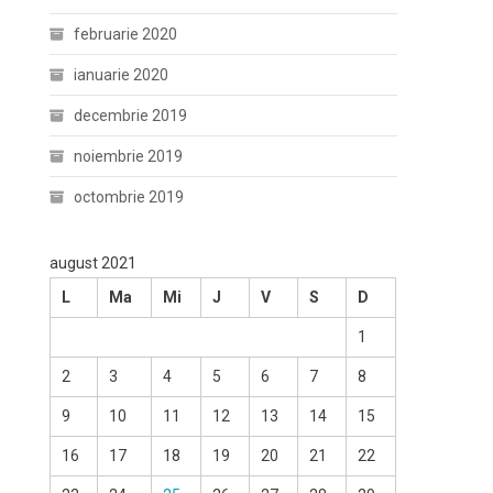
februarie 2020
ianuarie 2020
decembrie 2019
noiembrie 2019
octombrie 2019
august 2021
L
Ma
Mi
J
V
S
D
1
2
3
4
5
6
7
8
9
10
11
12
13
14
15
16
17
18
19
20
21
22