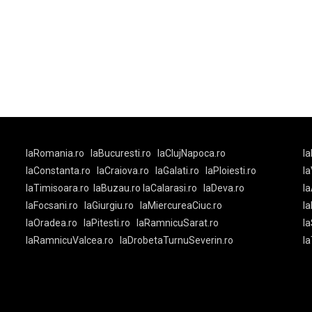
laRomania.ro
laBucuresti.ro
laClujNapoca.ro
la
laConstanta.ro
laCraiova.ro
laGalati.ro
laPloiesti.ro
l
laTimisoara.ro
laBuzau.ro
laCalarasi.ro
laDeva.ro
la
laFocsani.ro
laGiurgiu.ro
laMiercureaCiuc.ro
la
laOradea.ro
laPitesti.ro
laRamnicuSarat.ro
la
laRamnicuValcea.ro
laDrobetaTurnuSeverin.ro
l