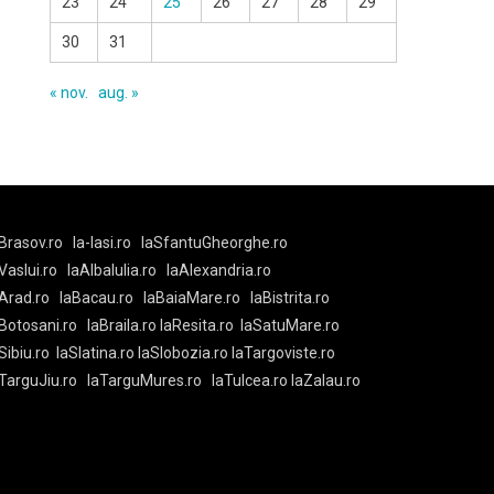
23
24
25
26
27
28
29
30
31
« nov.
aug. »
Brasov.ro
la-Iasi.ro
laSfantuGheorghe.ro
aVaslui.ro
laAlbaIulia.ro
laAlexandria.ro
Arad.ro
laBacau.ro
laBaiaMare.ro
laBistrita.ro
Botosani.ro
laBraila.ro
laResita.ro
laSatuMare.ro
Sibiu.ro
laSlatina.ro
laSlobozia.ro
laTargoviste.ro
aTarguJiu.ro
laTarguMures.ro
laTulcea.ro
laZalau.ro