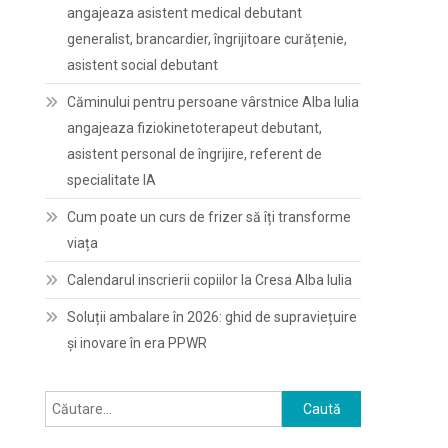
angajeaza asistent medical debutant
generalist, brancardier, îngrijitoare curățenie,
asistent social debutant
Căminului pentru persoane vârstnice Alba Iulia
angajeaza fiziokinetoterapeut debutant,
asistent personal de îngrijire, referent de
specialitate IA
Cum poate un curs de frizer să îți transforme
viața
Calendarul inscrierii copiilor la Cresa Alba Iulia
Soluții ambalare în 2026: ghid de supraviețuire
și inovare în era PPWR
Caută
după: