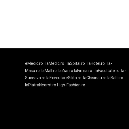
eMedic.ro
laMedic.ro
laSpital.ro
laHotel.ro
la-
Masa.ro
laMall.ro
laZiar.ro
laFirma.ro
laFacultate.ro
la-
Suceava.ro
laExecutareSilita.ro
laChisinau.ro
laBalti.ro
laPiatraNeamt.ro
High-Fashion.ro