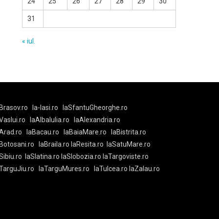
24
25
26
27
28
29
30
31
« iul.
Brasov.ro
la-Iasi.ro
laSfantuGheorghe.ro
aVaslui.ro
laAlbaIulia.ro
laAlexandria.ro
Arad.ro
laBacau.ro
laBaiaMare.ro
laBistrita.ro
Botosani.ro
laBraila.ro
laResita.ro
laSatuMare.ro
Sibiu.ro
laSlatina.ro
laSlobozia.ro
laTargoviste.ro
aTarguJiu.ro
laTarguMures.ro
laTulcea.ro
laZalau.ro