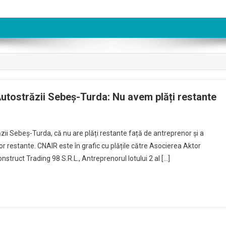
Autostrăzii Sebeș-Turda: Nu avem plăți restante
zii Sebeș-Turda, că nu are plăți restante față de antreprenor și a
lor restante. CNAIR este în grafic cu plățile către Asocierea Aktor
ruct Trading 98 S.R.L., Antreprenorul lotului 2 al […]