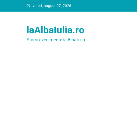
Skip
vineri, august 07, 2026
to
content
laAlbaIulia.ro
Stiri si evenimente la Alba Iulia