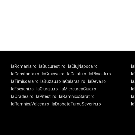
laRomania.ro
laBucuresti.ro
laClujNapoca.ro
la
laConstanta.ro
laCraiova.ro
laGalati.ro
laPloiesti.ro
l
laTimisoara.ro
laBuzau.ro
laCalarasi.ro
laDeva.ro
la
laFocsani.ro
laGiurgiu.ro
laMiercureaCiuc.ro
la
laOradea.ro
laPitesti.ro
laRamnicuSarat.ro
la
laRamnicuValcea.ro
laDrobetaTurnuSeverin.ro
l