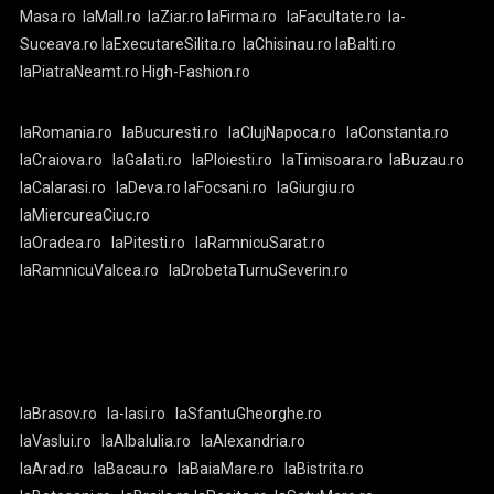
Masa.ro
laMall.ro
laZiar.ro
laFirma.ro
laFacultate.ro
la-
Suceava.ro
laExecutareSilita.ro
laChisinau.ro
laBalti.ro
laPiatraNeamt.ro
High-Fashion.ro
laRomania.ro
laBucuresti.ro
laClujNapoca.ro
laConstanta.ro
laCraiova.ro
laGalati.ro
laPloiesti.ro
laTimisoara.ro
laBuzau.ro
laCalarasi.ro
laDeva.ro
laFocsani.ro
laGiurgiu.ro
laMiercureaCiuc.ro
laOradea.ro
laPitesti.ro
laRamnicuSarat.ro
laRamnicuValcea.ro
laDrobetaTurnuSeverin.ro
laBrasov.ro
la-Iasi.ro
laSfantuGheorghe.ro
laVaslui.ro
laAlbaIulia.ro
laAlexandria.ro
laArad.ro
laBacau.ro
laBaiaMare.ro
laBistrita.ro