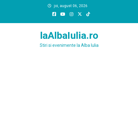
Skip
joi, august 06, 2026
to
content
laAlbaIulia.ro
Stiri si evenimente la Alba Iulia