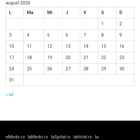
august 2026
L
Ma
Mi
J
V
S
D
1
2
3
4
5
6
7
8
9
10
11
12
13
14
15
16
17
18
19
20
21
22
23
24
25
26
27
28
29
30
31
« iul.
eMedic.ro
laMedic.ro
laSpital.ro
laHotel.ro
la-