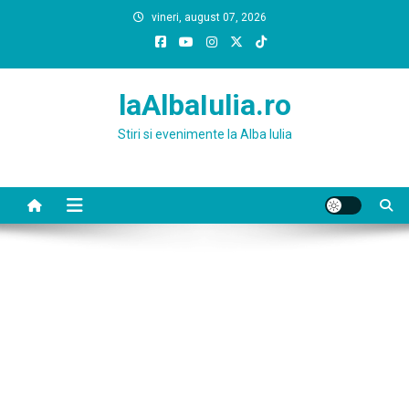
Skip
vineri, august 07, 2026
to
content
laAlbaIulia.ro
Stiri si evenimente la Alba Iulia