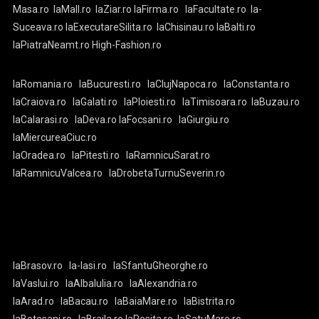
Masa.ro
laMall.ro
laZiar.ro
laFirma.ro
laFacultate.ro
la-
Suceava.ro
laExecutareSilita.ro
laChisinau.ro
laBalti.ro
laPiatraNeamt.ro
High-Fashion.ro
laRomania.ro
laBucuresti.ro
laClujNapoca.ro
laConstanta.ro
laCraiova.ro
laGalati.ro
laPloiesti.ro
laTimisoara.ro
laBuzau.ro
laCalarasi.ro
laDeva.ro
laFocsani.ro
laGiurgiu.ro
laMiercureaCiuc.ro
laOradea.ro
laPitesti.ro
laRamnicuSarat.ro
laRamnicuValcea.ro
laDrobetaTurnuSeverin.ro
laBrasov.ro
la-Iasi.ro
laSfantuGheorghe.ro
laVaslui.ro
laAlbaIulia.ro
laAlexandria.ro
laArad.ro
laBacau.ro
laBaiaMare.ro
laBistrita.ro