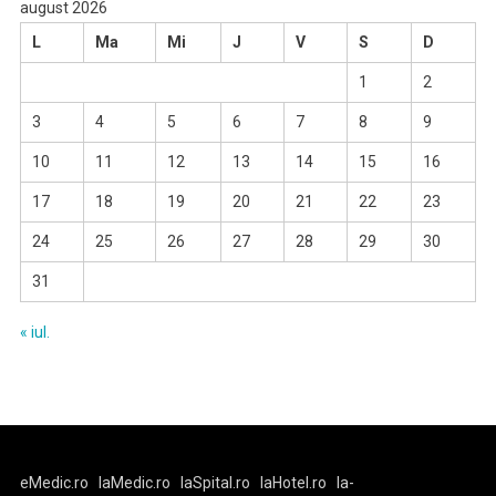
august 2026
L
Ma
Mi
J
V
S
D
1
2
3
4
5
6
7
8
9
10
11
12
13
14
15
16
17
18
19
20
21
22
23
24
25
26
27
28
29
30
31
« iul.
eMedic.ro
laMedic.ro
laSpital.ro
laHotel.ro
la-