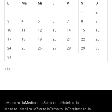
L
Ma
Mi
J
V
S
D
1
2
3
4
5
6
7
8
9
10
11
12
13
14
15
16
17
18
19
20
21
22
23
24
25
26
27
28
29
30
31
« iul.
eMedic.ro
laMedic.ro
laSpital.ro
laHotel.ro
la-
Masa.ro
laMall.ro
laZiar.ro
laFirma.ro
laFacultate.ro
la-