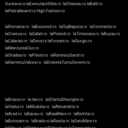
Suceava.ro
laExecutareSilita.ro
laChisinau.ro
laBalti.ro
laPiatraNeamt.ro
High-Fashion.ro
laRomania.ro
laBucuresti.ro
laClujNapoca.ro
laConstanta.ro
laCraiova.ro
laGalati.ro
laPloiesti.ro
laTimisoara.ro
laBuzau.ro
laCalarasi.ro
laDeva.ro
laFocsani.ro
laGiurgiu.ro
laMiercureaCiuc.ro
laOradea.ro
laPitesti.ro
laRamnicuSarat.ro
laRamnicuValcea.ro
laDrobetaTurnuSeverin.ro
laBrasov.ro
la-Iasi.ro
laSfantuGheorghe.ro
laVaslui.ro
laAlbaIulia.ro
laAlexandria.ro
laArad.ro
laBacau.ro
laBaiaMare.ro
laBistrita.ro
laBotosani.ro
laBraila.ro
laResita.ro
laSatuMare.ro