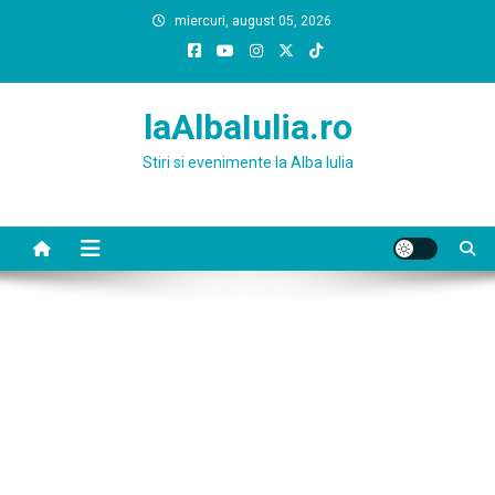
Skip
miercuri, august 05, 2026
to
content
laAlbaIulia.ro
Stiri si evenimente la Alba Iulia