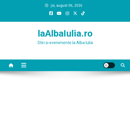
Skip
joi, august 06, 2026
to
content
laAlbaIulia.ro
Stiri si evenimente la Alba Iulia