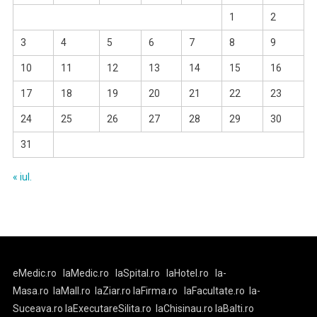
1
2
3
4
5
6
7
8
9
10
11
12
13
14
15
16
17
18
19
20
21
22
23
24
25
26
27
28
29
30
31
« iul.
eMedic.ro
laMedic.ro
laSpital.ro
laHotel.ro
la-
Masa.ro
laMall.ro
laZiar.ro
laFirma.ro
laFacultate.ro
la-
Suceava.ro
laExecutareSilita.ro
laChisinau.ro
laBalti.ro