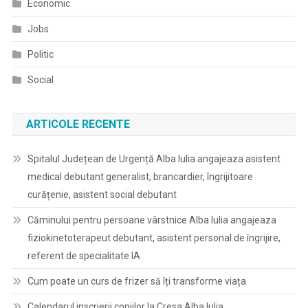
Economic
Jobs
Politic
Social
ARTICOLE RECENTE
Spitalul Județean de Urgență Alba Iulia angajeaza asistent
medical debutant generalist, brancardier, îngrijitoare
curățenie, asistent social debutant
Căminului pentru persoane vârstnice Alba Iulia angajeaza
fiziokinetoterapeut debutant, asistent personal de îngrijire,
referent de specialitate IA
Cum poate un curs de frizer să îți transforme viața
Calendarul inscrierii copiilor la Cresa Alba Iulia