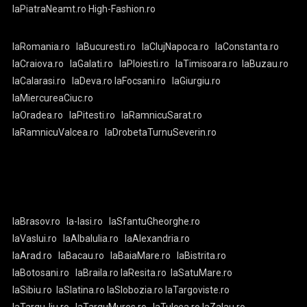
laPiatraNeamt.ro
High-Fashion.ro
laRomania.ro
laBucuresti.ro
laClujNapoca.ro
laConstanta.ro
laCraiova.ro
laGalati.ro
laPloiesti.ro
laTimisoara.ro
laBuzau.ro
laCalarasi.ro
laDeva.ro
laFocsani.ro
laGiurgiu.ro
laMiercureaCiuc.ro
laOradea.ro
laPitesti.ro
laRamnicuSarat.ro
laRamnicuValcea.ro
laDrobetaTurnuSeverin.ro
laBrasov.ro
la-Iasi.ro
laSfantuGheorghe.ro
laVaslui.ro
laAlbaIulia.ro
laAlexandria.ro
laArad.ro
laBacau.ro
laBaiaMare.ro
laBistrita.ro
laBotosani.ro
laBraila.ro
laResita.ro
laSatuMare.ro
laSibiu.ro
laSlatina.ro
laSlobozia.ro
laTargoviste.ro