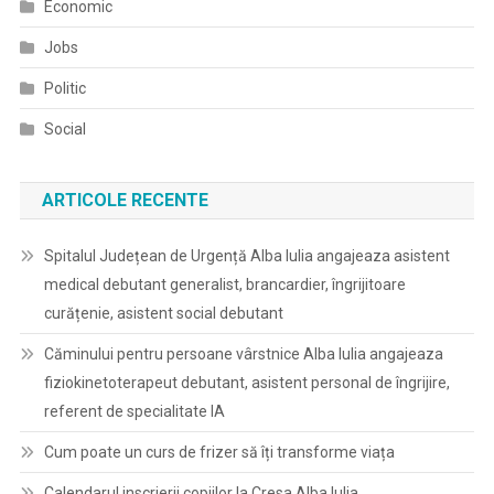
Economic
Jobs
Politic
Social
ARTICOLE RECENTE
Spitalul Județean de Urgență Alba Iulia angajeaza asistent
medical debutant generalist, brancardier, îngrijitoare
curățenie, asistent social debutant
Căminului pentru persoane vârstnice Alba Iulia angajeaza
fiziokinetoterapeut debutant, asistent personal de îngrijire,
referent de specialitate IA
Cum poate un curs de frizer să îți transforme viața
Calendarul inscrierii copiilor la Cresa Alba Iulia