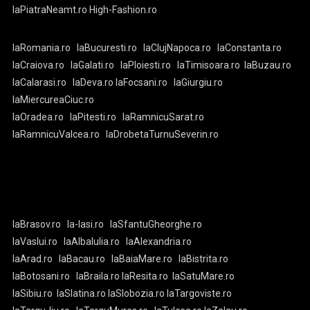
laPiatraNeamt.ro
High-Fashion.ro
laRomania.ro
laBucuresti.ro
laClujNapoca.ro
laConstanta.ro
laCraiova.ro
laGalati.ro
laPloiesti.ro
laTimisoara.ro
laBuzau.ro
laCalarasi.ro
laDeva.ro
laFocsani.ro
laGiurgiu.ro
laMiercureaCiuc.ro
laOradea.ro
laPitesti.ro
laRamnicuSarat.ro
laRamnicuValcea.ro
laDrobetaTurnuSeverin.ro
laBrasov.ro
la-Iasi.ro
laSfantuGheorghe.ro
laVaslui.ro
laAlbaIulia.ro
laAlexandria.ro
laArad.ro
laBacau.ro
laBaiaMare.ro
laBistrita.ro
laBotosani.ro
laBraila.ro
laResita.ro
laSatuMare.ro
laSibiu.ro
laSlatina.ro
laSlobozia.ro
laTargoviste.ro