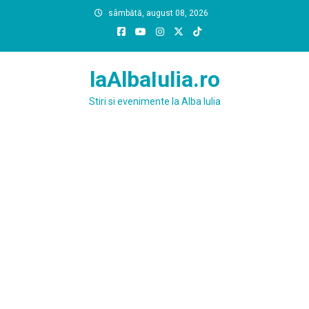
Skip
sâmbătă, august 08, 2026
to
content
laAlbaIulia.ro
Stiri si evenimente la Alba Iulia