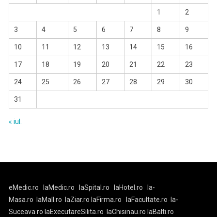
1
2
3
4
5
6
7
8
9
10
11
12
13
14
15
16
17
18
19
20
21
22
23
24
25
26
27
28
29
30
31
« iul.
eMedic.ro
laMedic.ro
laSpital.ro
laHotel.ro
la-
Masa.ro
laMall.ro
laZiar.ro
laFirma.ro
laFacultate.ro
la-
Suceava.ro
laExecutareSilita.ro
laChisinau.ro
laBalti.ro