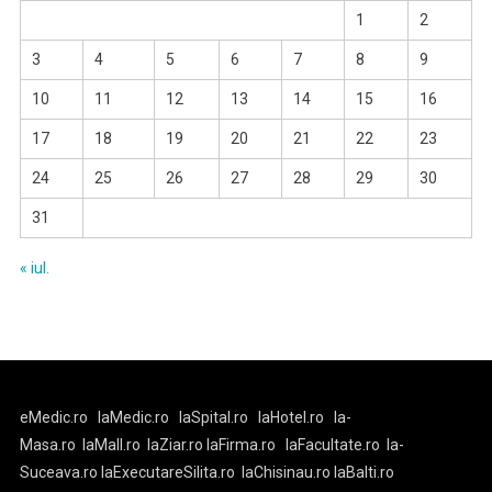
1
2
3
4
5
6
7
8
9
10
11
12
13
14
15
16
17
18
19
20
21
22
23
24
25
26
27
28
29
30
31
« iul.
eMedic.ro
laMedic.ro
laSpital.ro
laHotel.ro
la-
Masa.ro
laMall.ro
laZiar.ro
laFirma.ro
laFacultate.ro
la-
Suceava.ro
laExecutareSilita.ro
laChisinau.ro
laBalti.ro