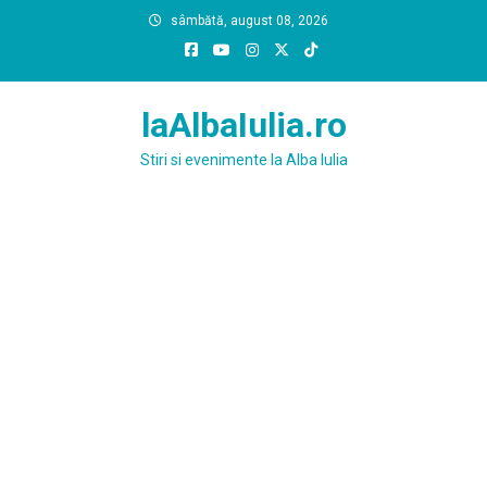
Skip
sâmbătă, august 08, 2026
to
content
laAlbaIulia.ro
Stiri si evenimente la Alba Iulia