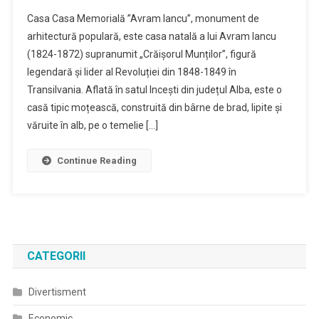
Casa Casa Memorială ”Avram Iancu”, monument de
arhitectură populară, este casa natală a lui Avram Iancu
(1824-1872) supranumit „Crăișorul Munților”, figură
legendară și lider al Revoluției din 1848-1849 în
Transilvania. Aflată în satul Incești din județul Alba, este o
casă tipic moțească, construită din bârne de brad, lipite și
văruite în alb, pe o temelie […]
Continue Reading
CATEGORII
Divertisment
Economic