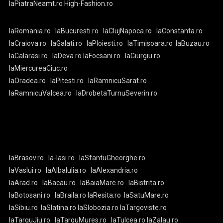
laPiatraNeamt.ro
High-Fashion.ro
laRomania.ro
laBucuresti.ro
laClujNapoca.ro
laConstanta.ro
laCraiova.ro
laGalati.ro
laPloiesti.ro
laTimisoara.ro
laBuzau.ro
laCalarasi.ro
laDeva.ro
laFocsani.ro
laGiurgiu.ro
laMiercureaCiuc.ro
laOradea.ro
laPitesti.ro
laRamnicuSarat.ro
laRamnicuValcea.ro
laDrobetaTurnuSeverin.ro
laBrasov.ro
la-Iasi.ro
laSfantuGheorghe.ro
laVaslui.ro
laAlbaIulia.ro
laAlexandria.ro
laArad.ro
laBacau.ro
laBaiaMare.ro
laBistrita.ro
laBotosani.ro
laBraila.ro
laResita.ro
laSatuMare.ro
laSibiu.ro
laSlatina.ro
laSlobozia.ro
laTargoviste.ro
laTarguJiu.ro
laTarguMures.ro
laTulcea.ro
laZalau.ro